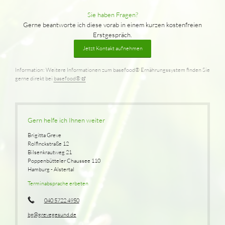
Sie haben Fragen?
Gerne beantworte ich diese vorab in einem kurzen kostenfreien
Erstgespräch.
Jetzt Kontakt aufnehmen
Information: Weitere Informationen zum basefood® Ernährungssystem finden Sie
gerne direkt bei
basefood®
Gern helfe ich Ihnen weiter
Brigitta Greve
Rolfinckstraße 12
Bilsenkrautweg 21
Poppenbütteler Chaussee 110
Hamburg - Alstertal
Terminabsprache erbeten
040 5722 4950
bg@grevegesund.de