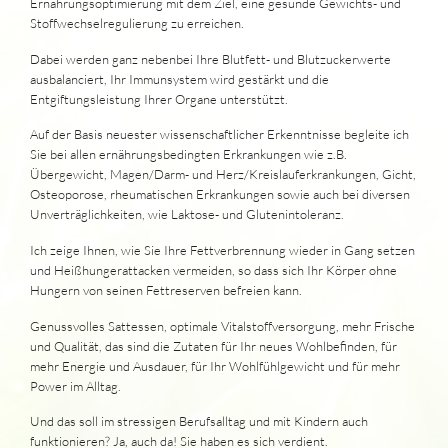
Ernährungsoptimierung mit dem Ziel, eine gesunde Gewichts- und
Stoffwechselregulierung zu erreichen.
Dabei werden ganz nebenbei Ihre Blutfett- und Blutzuckerwerte
ausbalanciert, Ihr Immunsystem wird gestärkt und die
Entgiftungsleistung Ihrer Organe unterstützt.
Auf der Basis neuester wissenschaftlicher Erkenntnisse begleite ich
Sie bei allen ernährungsbedingten Erkrankungen wie z.B.
Übergewicht, Magen/Darm- und Herz/Kreislauferkrankungen, Gicht,
Osteoporose, rheumatischen Erkrankungen sowie auch bei diversen
Unverträglichkeiten, wie Laktose- und Glutenintoleranz.
Ich zeige Ihnen, wie Sie Ihre Fettverbrennung wieder in Gang setzen
und Heißhungerattacken vermeiden, so dass sich Ihr Körper ohne
Hungern von seinen Fettreserven befreien kann.
Genussvolles Sattessen, optimale Vitalstoffversorgung, mehr Frische
und Qualität, das sind die Zutaten für Ihr neues Wohlbefinden, für
mehr Energie und Ausdauer, für Ihr Wohlfühlgewicht und für mehr
Power im Alltag.
Und das soll im stressigen Berufsalltag und mit Kindern auch
funktionieren? Ja, auch da! Sie haben es sich verdient.