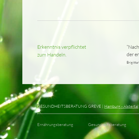
Erkenntnis verpflichtet
“Nach
der e
zum Handeln.
Brigitta
GESUNDHEITSBERATUNG GREVE |
Hamburg - Alstertal
Ernährungsberatung
Gesundheitsberatung