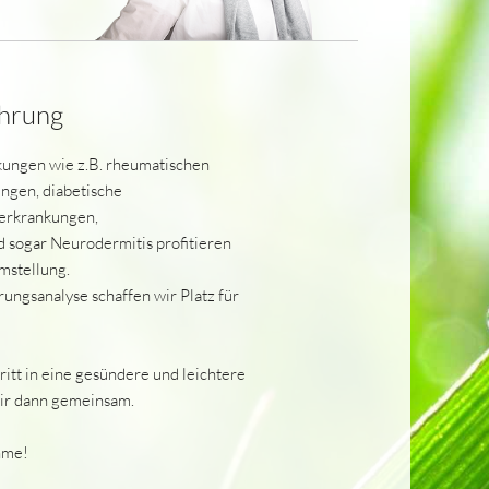
ährung
kungen wie z.B. rheumatischen
ngen, diabetische
erkrankungen,
 sogar Neurodermitis profitieren
mstellung.
rungsanalyse schaffen wir Platz für
ritt in eine gesündere und leichtere
wir dann gemeinsam.
hme!